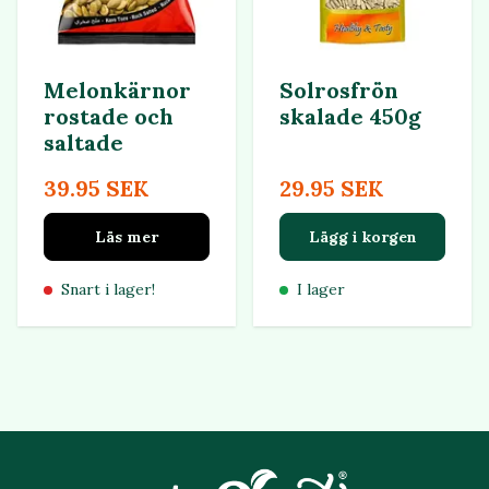
Melonkärnor
Solrosfrön
rostade och
skalade 450g
saltade
39.95 SEK
29.95 SEK
Läs mer
Lägg i korgen
Snart i lager!
I lager