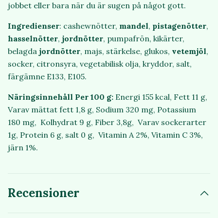
jobbet eller bara när du är sugen på något gott.
Ingredienser
: cashewnötter,
mandel
,
pistagenötter
,
hasselnötter
,
jordnötter
, pumpafrön, kikärter,
belagda
jordnötter
, majs, stärkelse, glukos,
vetemjöl
,
socker, citronsyra, vegetabilisk olja, kryddor, salt,
färgämne E133, E105.
Näringsinnehåll Per 100 g:
Energi 155 kcal, Fett 11 g,
Varav mättat fett 1,8 g, Sodium 320 mg, Potassium
180 mg, Kolhydrat 9 g, Fiber 3,8g, Varav sockerarter
1g, Protein 6 g, salt 0 g, Vitamin A 2%, Vitamin C 3%,
järn 1%.
Recensioner