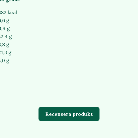
382 kcal
6,6 g
0,9 g
52,4 g
3,8 g
21,3 g
5,0 g
Recensera produkt