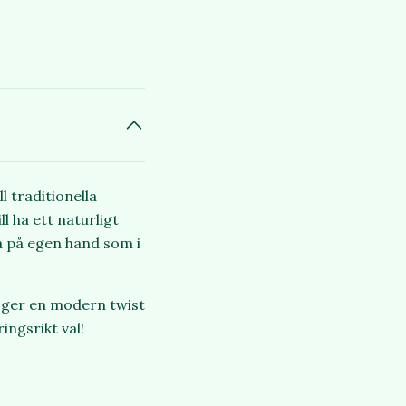
l traditionella
l ha ett naturligt
da på egen hand som i
r ger en modern twist
ingsrikt val!