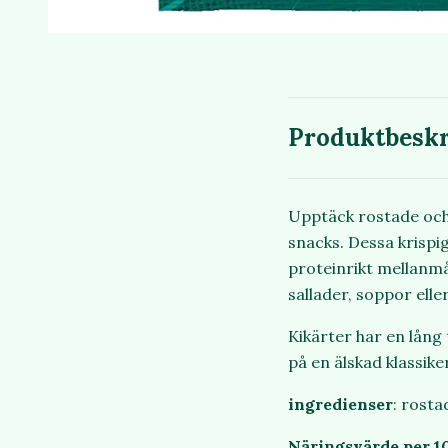
Produktbeskr
Upptäck rostade och s
snacks. Dessa krispig
proteinrikt mellanmå
sallader, soppor ell
Kikärter har en lång
på en älskad klassike
ingredienser
: rosta
Näringsvärde per 1