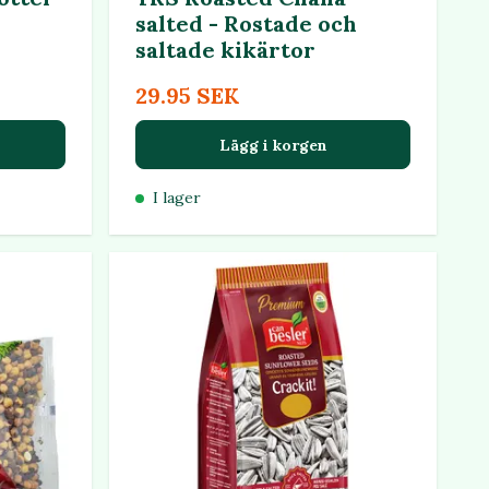
salted - Rostade och
saltade kikärtor
29.95 SEK
Lägg i korgen
I lager