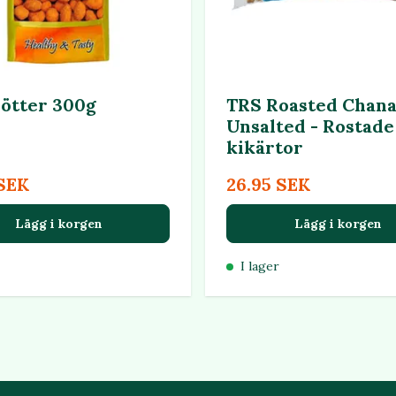
nötter 300g
TRS Roasted Chan
Unsalted - Rostade
kikärtor
 SEK
26.95 SEK
Lägg i korgen
Lägg i korgen
I lager