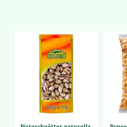
Pistaschnötter naturella
Popco