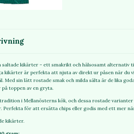
ivning
altade kikärter – ett smakrikt och hälsosamt alternativ til
a kikärter är perfekta att njuta av direkt ur påsen när du vil
l. Med sin lätt rostade smak och milda sälta är de lika go
er på toppen av en gryta.
 tradition i Mellanösterns kök, och dessa rostade variante
r. Perfekta för att ersätta chips eller godis med ett mer när
de kikärter.
00 gram: