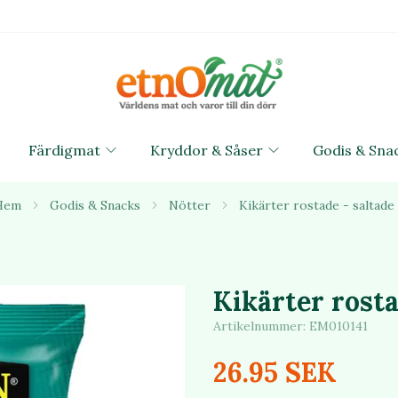
Färdigmat
Kryddor & Såser
Godis & Sna
Hem
Godis & Snacks
Nötter
Kikärter rostade - saltade
Kikärter rosta
Artikelnummer:
EM010141
26.95 SEK