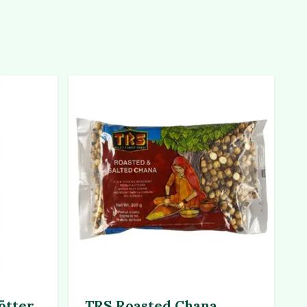
ötter
TRS Roasted Chana