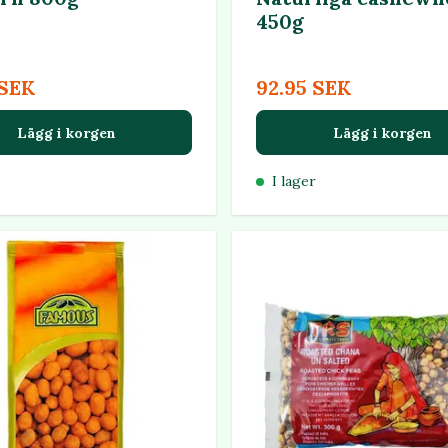
450g
 SEK
92.95 SEK
Lägg i korgen
Lägg i korgen
I lager