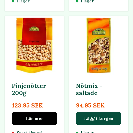
I lager
I lager
Pinjenötter
Nötmix -
200g
saltade
123.95 SEK
94.95 SEK
Läs mer
Lägg i korgen
Snart i lager!
I lager