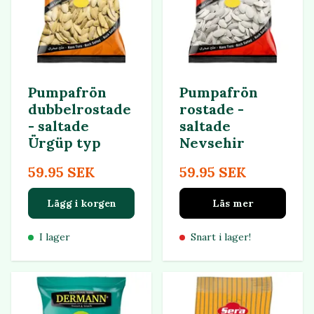
Pumpafrön
Pumpafrön
dubbelrostade
rostade -
- saltade
saltade
Ürgüp typ
Nevsehir
59.95 SEK
59.95 SEK
Lägg i korgen
Läs mer
I lager
Snart i lager!