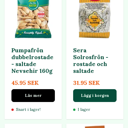
Pumpafrön
Sera
dubbelrostade
Solrosfrön -
- saltade
rostade och
Nevsehir 160g
saltade
45.95 SEK
31.95 SEK
Läs mer
Lägg i korgen
Snart i lager!
I lager