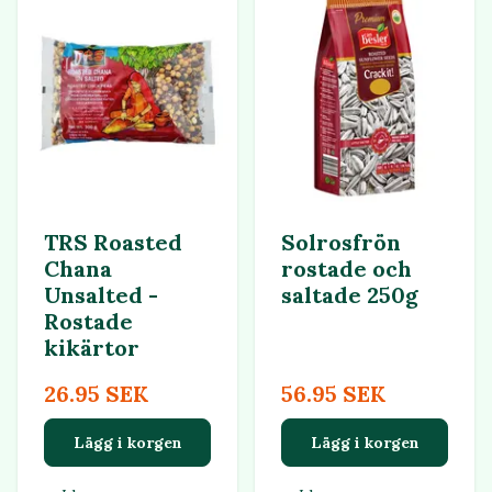
TRS Roasted
Solrosfrön
Chana
rostade och
Unsalted -
saltade 250g
Rostade
kikärtor
26.95 SEK
56.95 SEK
Lägg i korgen
Lägg i korgen