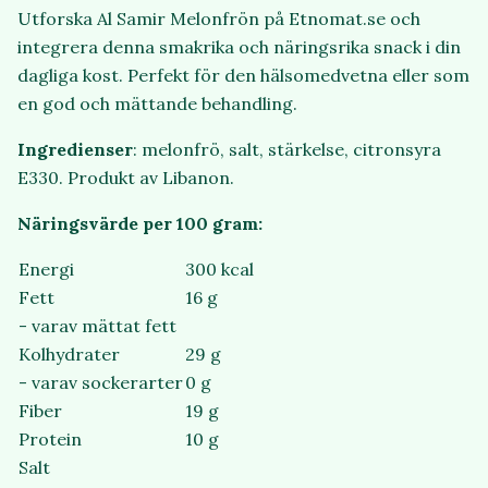
Utforska Al Samir Melonfrön på Etnomat.se och
integrera denna smakrika och näringsrika snack i din
dagliga kost. Perfekt för den hälsomedvetna eller som
en god och mättande behandling.
Ingredienser
: melonfrö, salt, stärkelse, citronsyra
E330. Produkt av Libanon.
Näringsvärde per 100 gram:
Energi
300 kcal
Fett
16 g
- varav mättat fett
Kolhydrater
29 g
- varav sockerarter
0 g
Fiber
19 g
Protein
10 g
Salt