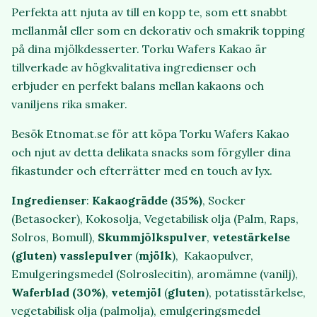
Perfekta att njuta av till en kopp te, som ett snabbt
mellanmål eller som en dekorativ och smakrik topping
på dina mjölkdesserter. Torku Wafers Kakao är
tillverkade av högkvalitativa ingredienser och
erbjuder en perfekt balans mellan kakaons och
vaniljens rika smaker.
Besök Etnomat.se för att köpa Torku Wafers Kakao
och njut av detta delikata snacks som förgyller dina
fikastunder och efterrätter med en touch av lyx.
Ingredienser
:
Kakaogrädde
(35%)
, Socker
(Betasocker), Kokosolja, Vegetabilisk olja (Palm, Raps,
Solros, Bomull),
Skummjölkspulver
,
vetestärkelse
(gluten)
vasslepulver
(
mjölk
), Kakaopulver,
Emulgeringsmedel (Solroslecitin), aromämne (vanilj),
Waferblad
(30%)
,
vetemjöl
(
gluten
), potatisstärkelse,
vegetabilisk olja (palmolja), emulgeringsmedel