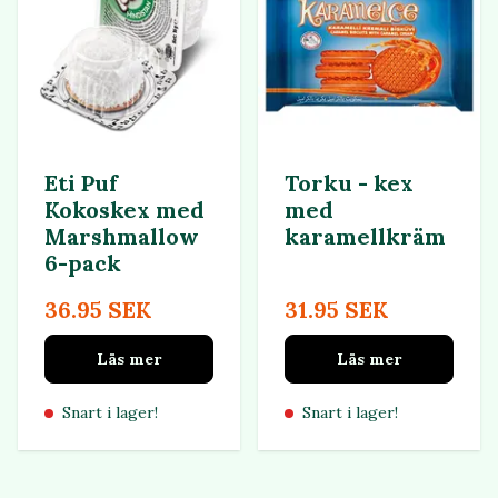
Eti Puf
Torku - kex
Kokoskex med
med
Marshmallow
karamellkräm
6-pack
36.95 SEK
31.95 SEK
Läs mer
Läs mer
Snart i lager!
Snart i lager!