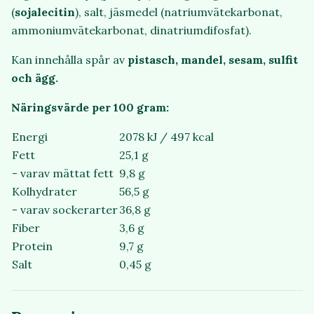
(
sojalecitin
), salt, jäsmedel (natriumvätekarbonat,
ammoniumvätekarbonat, dinatriumdifosfat).
Kan innehålla spår av
pistasch, mandel, sesam, sulfit
och ägg.
Näringsvärde per 100 gram:
Energi
2078 kJ / 497 kcal
Fett
25,1 g
- varav mättat fett
9,8 g
Kolhydrater
56,5 g
- varav sockerarter
36,8 g
Fiber
3,6 g
Protein
9,7 g
Salt
0,45 g