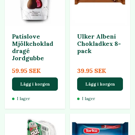
Patislove
Ulker Albeni
Mjölkchoklad
Chokladkex 8-
dragé
pack
Jordgubbe
59.95 SEK
39.95 SEK
Lägg i korgen
Lägg i korgen
I lager
I lager