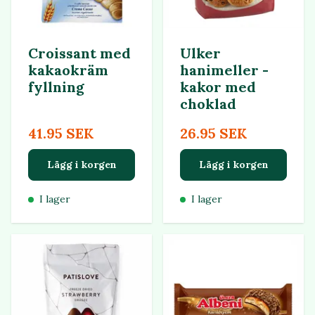
Croissant med
Ulker
kakaokräm
hanimeller -
fyllning
kakor med
choklad
41.95 SEK
26.95 SEK
Lägg i korgen
Lägg i korgen
I lager
I lager