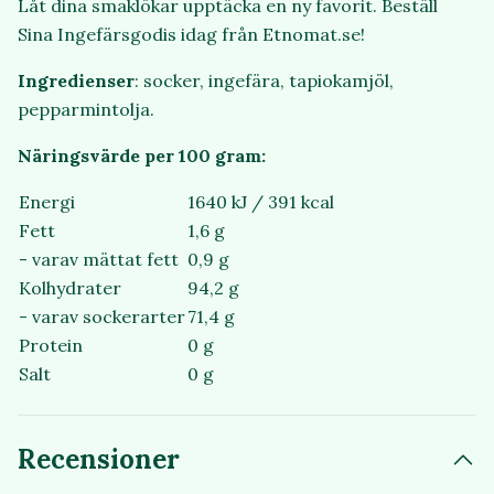
Låt dina smaklökar upptäcka en ny favorit. Beställ
Sina Ingefärsgodis idag från Etnomat.se!
Ingredienser
: socker, ingefära, tapiokamjöl,
pepparmintolja.
Näringsvärde per 100 gram:
Energi
1640 kJ / 391 kcal
Fett
1,6 g
- varav mättat fett
0,9 g
Kolhydrater
94,2 g
- varav sockerarter
71,4 g
Protein
0 g
Salt
0 g
Recensioner