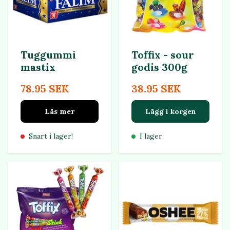
Tuggummi
Toffix - sour
mastix
godis 300g
78.95 SEK
38.95 SEK
Läs mer
Lägg i korgen
Snart i lager!
I lager