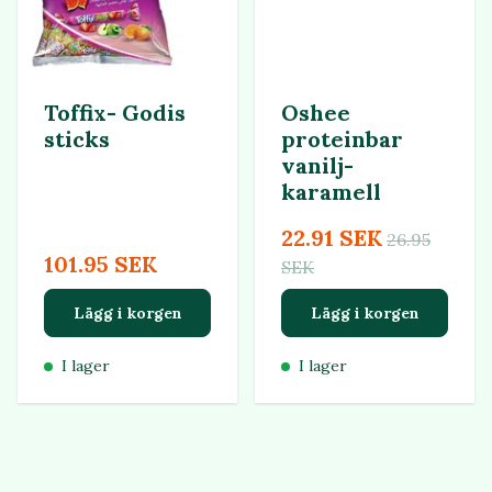
Toffix- Godis
Oshee
sticks
proteinbar
vanilj-
karamell
22.91 SEK
26.95
101.95 SEK
SEK
Lägg i korgen
Lägg i korgen
I lager
I lager