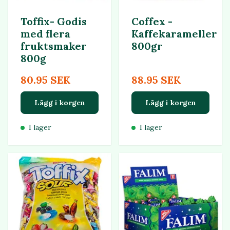
Toffix- Godis
Coffex -
med flera
Kaffekarameller
fruktsmaker
800gr
800g
80.95 SEK
88.95 SEK
Lägg i korgen
Lägg i korgen
I lager
I lager