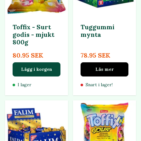
Toffix - Surt
Tuggummi
godis - mjukt
mynta
800g
80.95 SEK
78.95 SEK
Lägg i korgen
Läs mer
I lager
Snart i lager!