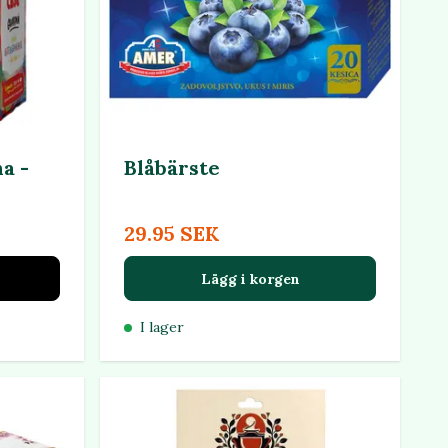
a -
Blåbärste
29.95 SEK
Lägg i korgen
I lager