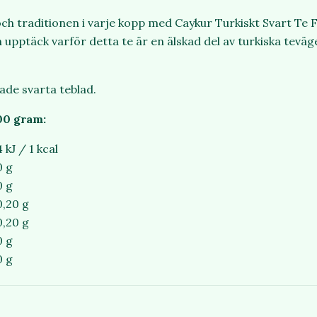
ch traditionen i varje kopp med Caykur Turkiskt Svart Te Fil
 upptäck varför detta te är en älskad del av turkiska tevä
sade svarta teblad.
00 gram:
4 kJ / 1 kcal
0 g
0 g
0,20 g
0,20 g
0 g
0 g