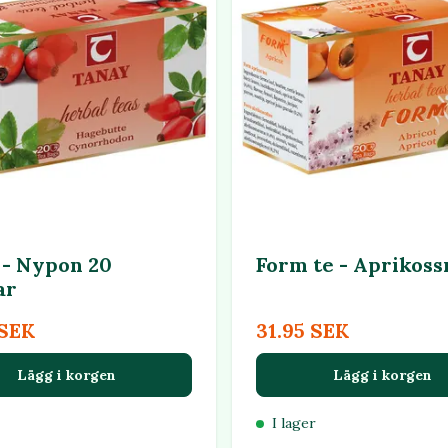
 - Nypon 20
Form te - Aprikos
ar
 SEK
31.95 SEK
Lägg i korgen
Lägg i korgen
I lager