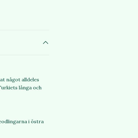
at något alldeles
 Turkiets långa och
eodlingarna i östra