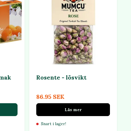
smak
Rosente - lösvikt
86.95 SEK
Läs mer
Snart i lager!