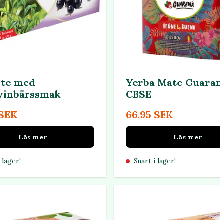
 te med
Yerba Mate Guaran
vinbärssmak
CBSE
 SEK
66.95 SEK
Läs mer
Läs mer
 lager!
Snart i lager!