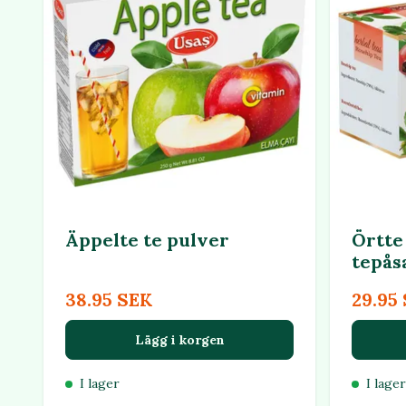
Äppelte te pulver
Örtte
tepås
38.95 SEK
29.95
Lägg i korgen
I lager
I lager