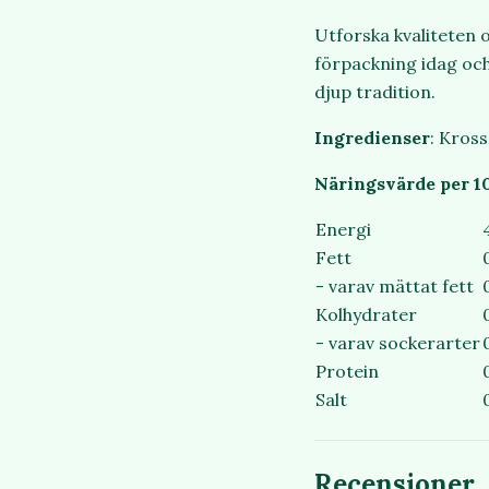
Utforska kvaliteten o
förpackning idag och
djup tradition.
Ingredienser
: Kros
Näringsvärde per 1
Energi
Fett
- varav mättat fett
Kolhydrater
- varav sockerarter
Protein
Salt
Recensioner