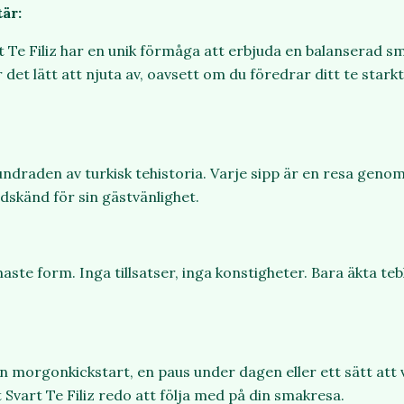
är:
t Te Filiz har en unik förmåga att erbjuda en balanserad s
det lätt att njuta av, oavsett om du föredrar ditt te starkt 
undraden av turkisk tehistoria. Varje sipp är en resa genom
ldskänd för sin gästvänlighet.
enaste form. Inga tillsatser, inga konstigheter. Bara äkta te
n morgonkickstart, en paus under dagen eller ett sätt att v
 Svart Te Filiz redo att följa med på din smakresa.