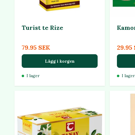
Turist te Rize
Kamom
79.95 SEK
29.95
Lägg i korgen
I lager
I lager