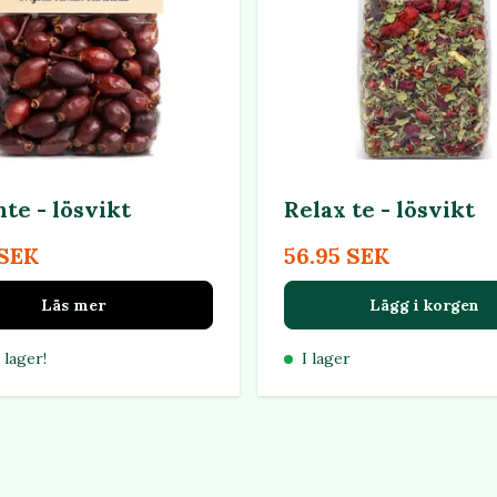
te - lösvikt
Relax te - lösvikt
 SEK
56.95 SEK
Läs mer
Lägg i korgen
 lager!
I lager