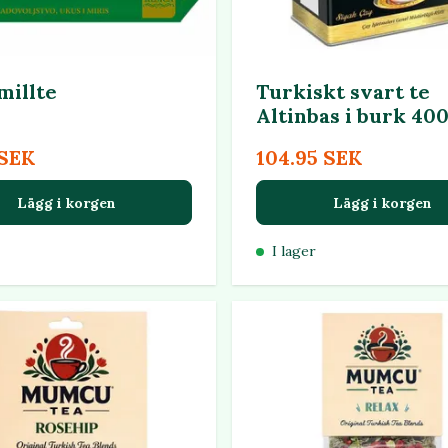
illte
Turkiskt svart te
Altinbas i burk 40
 SEK
104.95 SEK
Lägg i korgen
Lägg i korgen
I lager