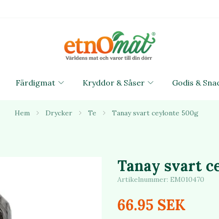
Färdigmat
Kryddor & Såser
Godis & Sna
Hem
Drycker
Te
Tanay svart ceylonte 500g
Tanay svart c
Artikelnummer:
EM010470
66.95 SEK