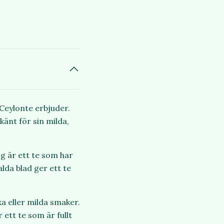
Ceylonte erbjuder.
känt för sin milda,
g är ett te som har
lda blad ger ett te
ka eller milda smaker.
 ett te som är fullt