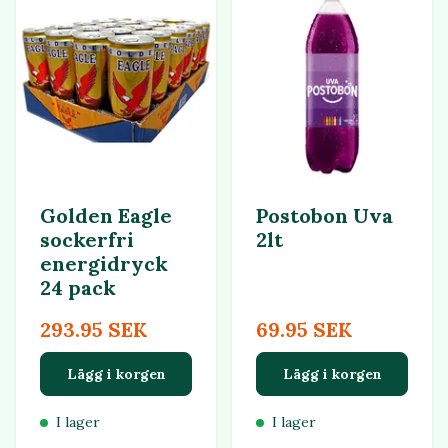
Golden Eagle
Postobon Uva
sockerfri
2lt
energidryck
24 pack
293.95 SEK
69.95 SEK
Lägg i korgen
Lägg i korgen
I lager
I lager