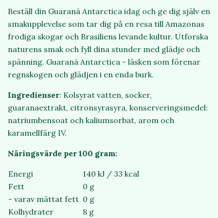
Beställ din Guaraná Antarctica idag och ge dig själv en
smakupplevelse som tar dig på en resa till Amazonas
frodiga skogar och Brasiliens levande kultur. Utforska
naturens smak och fyll dina stunder med glädje och
spänning. Guaraná Antarctica - läsken som förenar
regnskogen och glädjen i en enda burk.
Ingredienser
: Kolsyrat vatten, socker,
guaranaextrakt, citronsyrasyra, konserveringsmedel:
natriumbensoat och kaliumsorbat, arom och
karamellfärg IV.
Näringsvärde per 100 gram:
Energi
140 kJ / 33 kcal
Fett
0 g
- varav mättat fett
0 g
Kolhydrater
8 g