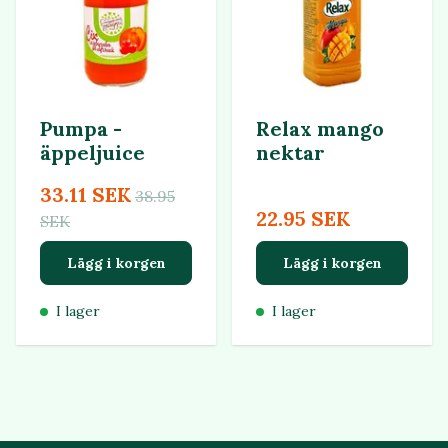
Pumpa -
Relax mango
äppeljuice
nektar
33.11 SEK
38.95
22.95 SEK
SEK
Lägg i korgen
Lägg i korgen
I lager
I lager