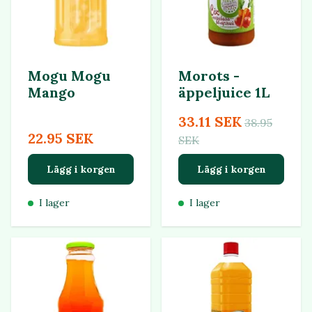
Mogu Mogu
Morots -
Mango
äppeljuice 1L
33.11 SEK
38.95
22.95 SEK
SEK
Lägg i korgen
Lägg i korgen
I lager
I lager