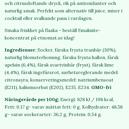
och citrusdoftande dryck, rik på antioxidanter och
naturlig smak. Perfekt som alternativ till juice, mixer i
cocktail eller svalkande paus i vardagen.
Smaka friskhet på flaska – beställ Smakuite-
koncentrat på etnomat.se idag!
Ingredienser
; Socker, färska frysta tranbär (30%),
naturlig blomsterhonung, färska frysta hallon, färsk
apelsin (6,4%), färsk svartvinbär (fryst), färsk lime
(4,4%), färsk ingefärsrot, surhetsreglerande medel:
citronsyra, konserveringsmedel: natriumbensoat
(E211), kaliumsorbat (E202), E235, E234.
GMO-fri
Näringsvärde per 100g;
Energi: 828 kJ / 198 kcal,
Fett: 0,17 g- varav mättat fett: 0 g, Kolhydrater: 48,58
g- varav sockerarter: 36,2 g, Protein: 0,54 g.